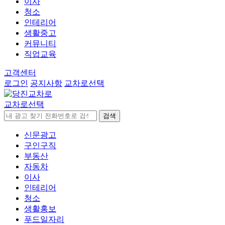
이사
청소
인테리어
생활중고
커뮤니티
직업교육
고객센터
로그인
공지사항
교차로선택
교차로선택
검색
신문광고
구인구직
부동산
자동차
이사
인테리어
청소
생활홍보
푸드일자리